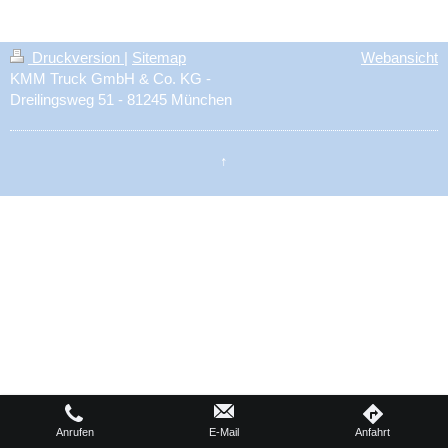
Druckversion
|
Sitemap
Webansicht
KMM Truck GmbH & Co. KG -
Dreilingsweg 51 - 81245 München
↑
Anrufen
E-Mail
Anfahrt