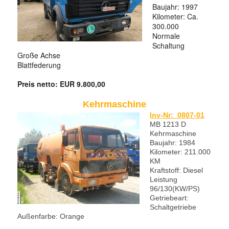
Baujahr: 1997
Kilometer: Ca.
300.000
Normale
Schaltung
Große Achse
Blattfederung
Preis netto: EUR 9.800,00
Kehrmaschine
Inv-Nr: 0807-01
MB 1213 D
Kehrmaschine
Baujahr: 1984
Kilometer: 211.000
KM
Kraftstoff: Diesel
Leistung
96/130(KW/PS)
Getriebeart:
Schaltgetriebe
Außenfarbe: Orange