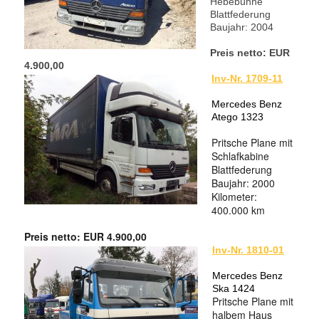
Hebebühne
Blattfederung
Baujahr: 2004
Preis netto: EUR
4.900,00
Inv-Nr. 1709-11
Mercedes Benz
Atego 1323
Pritsche Plane mit
Schlafkabine
Blattfederung
Baujahr: 2000
Kilometer:
400.000 km
Preis netto: EU
R 4.900,00
Inv-Nr. 1810-01
Mercedes Benz
Ska 1424
Pritsche Plane mit
halbem Haus