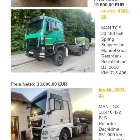
19.900,00 EUR
Inv-Nr.: 0308-
25
MAN TGS
33.480 6x6
Spring
Suspension
Manuel Gear
Retarder /
Schlafkabine
BJ: 2008
KM: 718.496
Preis Netto: 33.800,00 EUR
Inv-Nr: 0303-
25
MAN TGX
18.440 4x2
BLS
Retarder
Dachklima
651.000 km