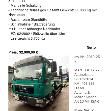
Z: 10/2014
- Manuelle Schaltung
- Technische zulässiges Gesamt Gewicht: 44.000 Kg mit
Nachläufer
- Ausfahrbare Standfüße
- Schlafkabine /
Blattfederung
mit Huttner Anhänger Nachläufer
- EZ: 02/2002
/
Stützweite über 13m
- Leergewicht 3.700 Kg
Netto
Preis: 32.900,00 €
Inv-Nr.: 2010-25
a
MAN TGL 12.220
Absetzkipper
BJ: 02/2014
KM: 405.926
Diesel
Automatik
Meiller Kipper
AK 10 MT ISAR
Preis Netto: