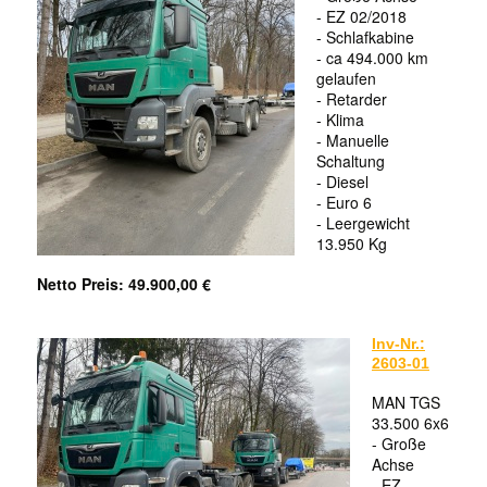
- EZ 02/2018
- Schlafkabine
- ca 494.000 km
gelaufen
- Retarder
- Klima
- Manuelle
Schaltung
- Diesel
- Euro 6
- Leergewicht
13.950 Kg
Netto Preis: 49.900,00 €
Inv-Nr.:
2603-01
MAN TGS
33.500 6x6
- Große
Achse
- EZ