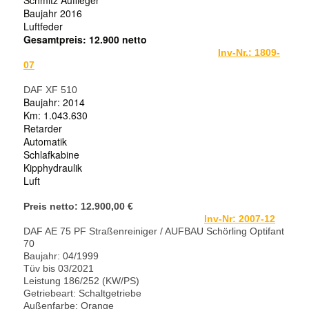
Schmitz Auflieger
Baujahr 2016
Luftfeder
Gesamtpreis: 12.900 netto
Inv-Nr.: 1809-
07
DAF XF 510
Baujahr: 2014
Km: 1.043.630
Retarder
Automatik
Schlafkabine
Kipphydraulik
Luft
Preis netto: 12.900,00 €
Inv-Nr: 2
007-12
DAF AE 75 PF Straßenreiniger / AUFBAU Schörling Optifant
70
Baujahr: 04/1999
Tüv bis 03/2021
Leistung 186/252 (KW/PS)
Getriebeart: Schaltgetriebe
Außenfarbe: Orange