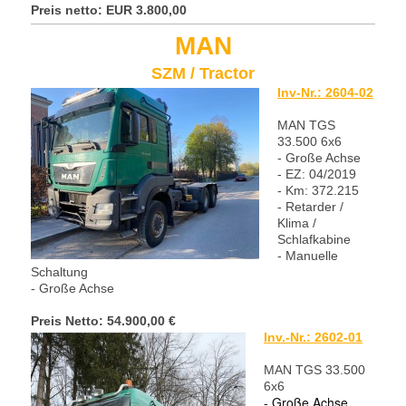
Preis netto: EUR 3
.800,00
MAN
SZM / Tractor
Inv-Nr.: 2604-02
MAN TGS
33.500 6x6
- Große Achse
- EZ: 04/2019
- Km: 372.215
- Retarder /
Klima /
Schlafkabine
- Manuelle
Schaltung
- Große Achse
Preis Netto: 54.900,00 €
Inv.-Nr.: 2602-01
MAN TGS 33.500
6x6
- Große Achse