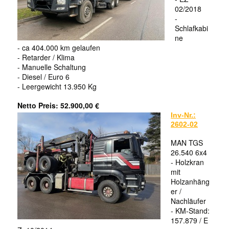
02/2018
-
Schlafkabi
ne
- ca 404.000 km gelaufen
- Retarder
/
Klima
- Manuelle Schaltung
- Diesel
/
Euro 6
- Leergewicht 13.950 Kg
Netto Preis: 52.900,00 €
Inv-Nr.:
2602-02
MAN TGS
26.540 6x4
- Holzkran
mit
Holzanhäng
er /
Nachläufer
- KM-Stand:
157.879
/
E