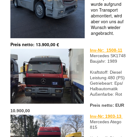
wurde aufgrund
von Transport
abmontiert, wird
aber von uns auf
Wunsch wieder
angebracht.
Preis netto: 13.900,00 €
Inv-Nr: 1508-11
Mercedes SK1748
Baujahr: 1989
Kraftstoff: Diesel
Leistung 480 (PS)
Getriebeart: Eps/
Halbautomatik
Außenfarbe: Rot
Preis netto: EUR
10.900,00
Inv-Nr: 1903-13
Mercedes Atego
815