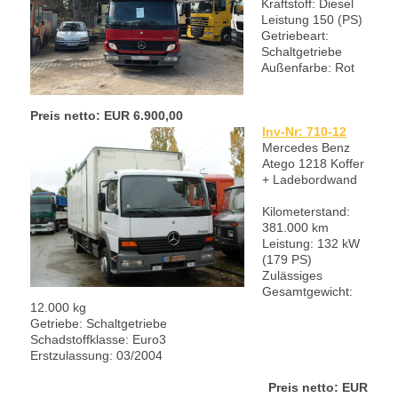
Kraftstoff: Diesel
Leistung 150 (PS)
Getriebeart:
Schaltgetriebe
Außenfarbe: Rot
Preis netto: EUR 6.900,00
Inv-Nr: 710-12
Mercedes Benz
Atego 1218 Koffer
+ Ladebordwand
Kilometerstand:
381.000 km
Leistung: 132 kW
(179 PS)
Zulässiges
Gesamtgewicht:
12.000 kg
Getriebe: Schaltgetriebe
Schadstoffklasse: Euro3
Erstzulassung: 03/2004
Preis netto: EUR